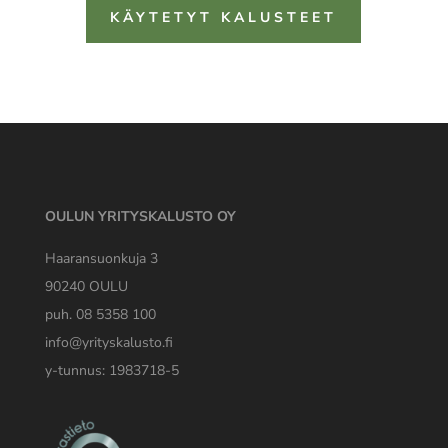
KÄYTETYT KALUSTEET
OULUN YRITYSKALUSTO OY
Haaransuonkuja 3
90240 OULU
puh. 08 5358 100
info@yrityskalusto.fi
y-tunnus: 1983718-5