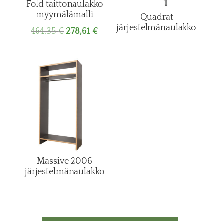
Fold taittonaulakko
myymälämalli
Quadrat
järjestelmänaulakko
Original
Current
464,35
€
278,61
€
price
price
was:
is:
464,35 €.
278,61 €.
Massive 2006
järjestelmänaulakko