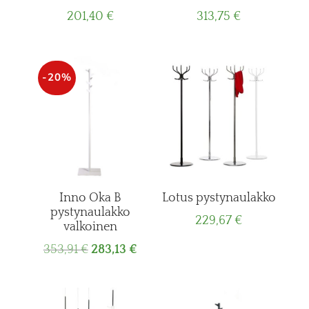
201,40
€
313,75
€
-20%
Inno Oka B
Lotus pystynaulakko
pystynaulakko
229,67
€
valkoinen
Original
Current
353,91
€
283,13
€
price
price
was:
is:
353,91 €.
283,13 €.