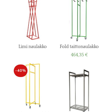
Limi naulakko
Fold taittonaulakko
464,35
€
-40%