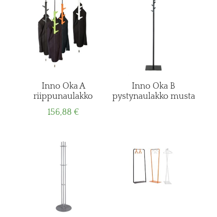
Inno Oka A
Inno Oka B
riippunaulakko
pystynaulakko musta
156,88
€