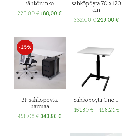
sähkörunko
sähköpöytä 70 x 120
cm
Original
Current
225,00
€
180,00
€
Original
Curren
332,00
€
249,00
€
price
price
price
price
was:
is:
was:
is:
225,00 €.
180,00 €.
332,00 €.
249,00
-25%
BF sähköpöytä,
Sähköpöytä One U
harmaa
Price
451,80
€
–
498,24
€
Original
Current
458,08
€
343,56
€
range:
price
price
451,80
was:
is:
throu