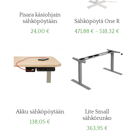
Pisara käsiohjain
sähköpöytään
Sähköpöytä One R
Price
24,00
€
471,88
€
–
518,32
€
range:
471,88 
throug
518,32 
Akku sähköpöytään
Lite Small
sähkörunko
138,05
€
363,95
€