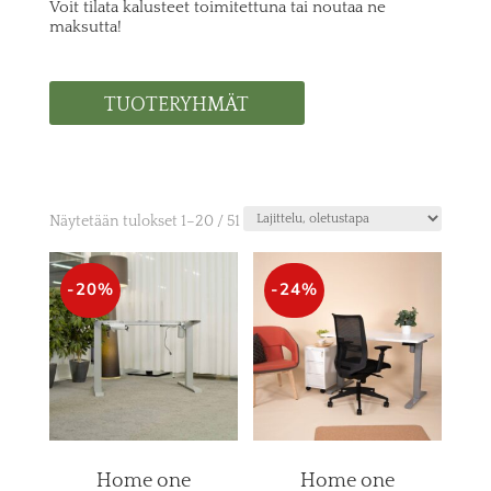
Voit tilata kalusteet toimitettuna tai noutaa ne
maksutta!
TUOTERYHMÄT
Näytetään tulokset 1–20 / 51
-20%
-24%
Home one
Home one