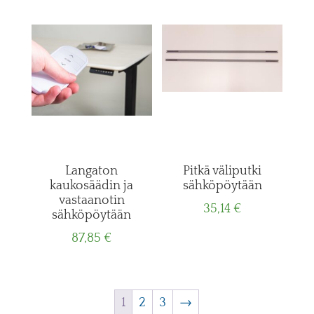
Langaton
Pitkä väliputki
kaukosäädin ja
sähköpöytään
vastaanotin
35,14
€
sähköpöytään
87,85
€
1
2
3
→