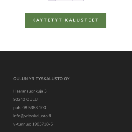
KÄYTETYT KALUSTEET
OULUN YRITYSKALUSTO OY
Haaransuonkuja 3
90240 OULU
puh. 08 5358 100
info@yrityskalusto.fi
y-tunnus: 1983718-5