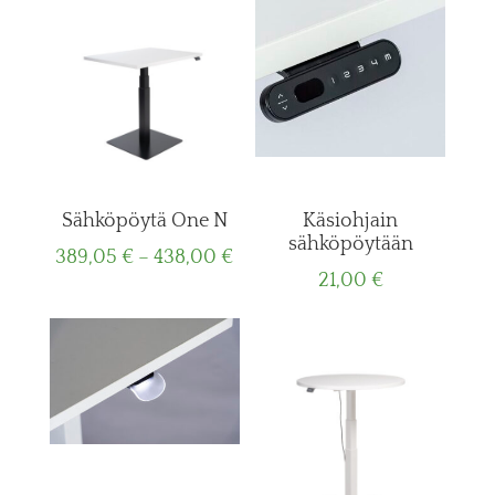
458,08 €.
343,56 €.
498,24
Sähköpöytä One N
Käsiohjain
sähköpöytään
Price
389,05
€
–
438,00
€
21,00
€
range:
389,05 €
through
438,00 €