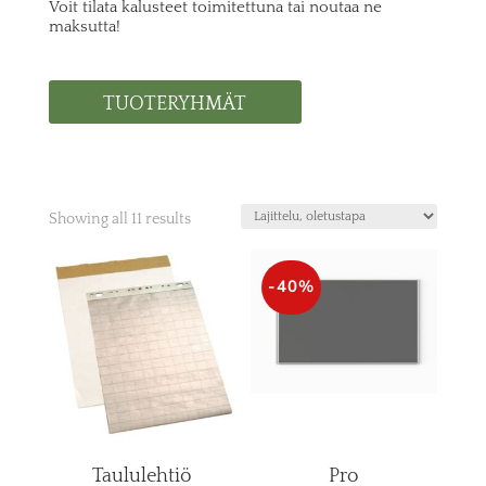
Voit tilata kalusteet toimitettuna tai noutaa ne
maksutta!
TUOTERYHMÄT
Showing all 11 results
-40%
Taululehtiö
Pro