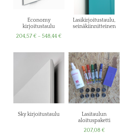
Economy
Lasikirjoitustaulu,
kirjoitustaulu
seinäkiinnitteinen
Price
204,57
€
–
548,44
€
range:
204,57 €
through
548,44 €
Sky kirjoitustaulu
Lasitaulun
aloituspaketti
207,08
€