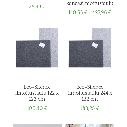
kangasilmoitustaulu
25,48
€
Price
140,56
€
–
427,96
€
range:
140,56
throug
427,96
Eco-Silence
Eco-Silence
ilmoitustaulu 122 x
ilmoitustaulu 244 x
122 cm
122 cm
100,40
€
188,25
€