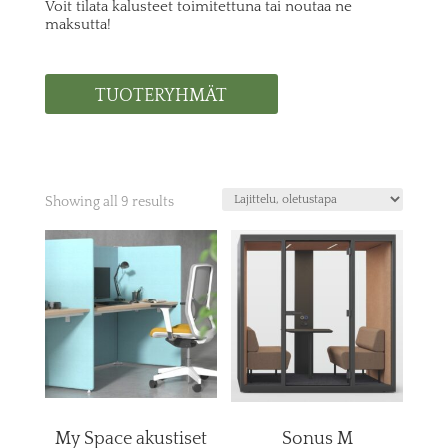
Voit tilata kalusteet toimitettuna tai noutaa ne
maksutta!
TUOTERYHMÄT
Showing all 9 results
My Space akustiset
Sonus M