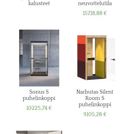
kalusteet
neuvottelutila
15718,88
€
Sonus S
Narbutas Silent
puhelinkoppi
Room S
puhelinkoppi
10225,74
€
9105,28
€