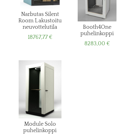
Narbutas Silent
Room L akustoitu
neuvottelutila
Booth4One
puhelinkoppi
18767,77
€
8283,00
€
Module Solo
puhelinkoppi