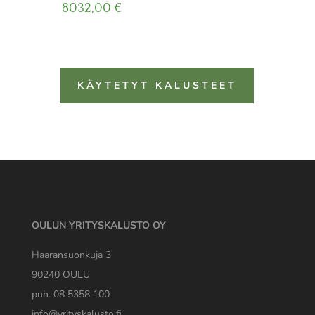
8032,00
€
KÄYTETYT KALUSTEET
OULUN YRITYSKALUSTO OY
Haaransuonkuja 3
90240 OULU
puh. 08 5358 100
info@yrityskalusto.fi